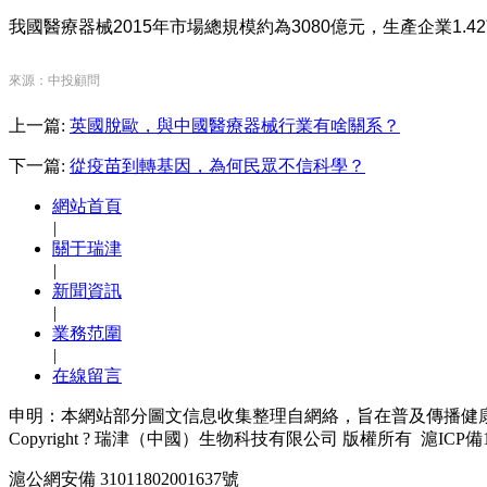
我國醫療器械2015年市場總規模約為3080億元，生產企業1.4
來源：中投顧問
上一篇:
英國脫歐，與中國醫療器械行業有啥關系？
下一篇:
從疫苗到轉基因，為何民眾不信科學？
網站首頁
|
關于瑞津
|
新聞資訊
|
業務范圍
|
在線留言
申明：本網站部分圖文信息收集整理自網絡，旨在普及傳播健
Copyright ? 瑞津（中國）生物科技有限公司 版權所有 滬ICP備14
滬公網安備 31011802001637號