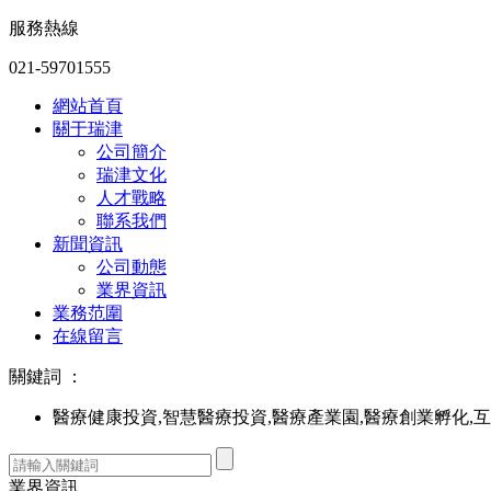
服務熱線
021-59701555
網站首頁
關于瑞津
公司簡介
瑞津文化
人才戰略
聯系我們
新聞資訊
公司動態
業界資訊
業務范圍
在線留言
關鍵詞 ：
醫療健康投資,智慧醫療投資,醫療產業園,醫療創業孵化,
業界資訊