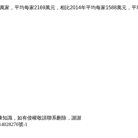
2萬家，平均每家2169萬元，相比2014年平均每家1588萬元，
康知識，如有侵權敬請聯系刪除，謝謝
028276號-1