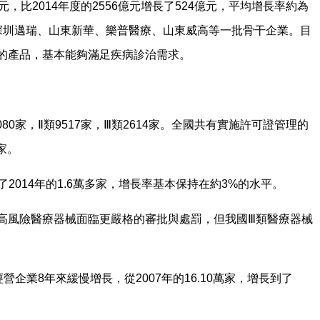
元，比2014年度的2556億元增長了524億元，平均增長率約為
涌現出深圳邁瑞、山東新華、樂普醫療、山東威高等一批骨干企業。目
格的產品，基本能夠滿足疾病診治需求。
80家，Ⅱ類9517家，Ⅲ類2614家。全國共有實施許可證管理的
家。
2014年的1.6萬多家，增長率基本保持在約3%的水平。
來高風險醫療器械面臨更嚴格的審批與處罰，但我國Ⅲ類醫療器械
企業8年來緩慢增長，從2007年的16.10萬家，增長到了