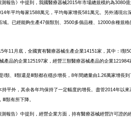
預測報告》中提到，我國醫療器械2015年市場總規模約為3080億
相比2014年平均每家1588萬元，平均每家增長581萬元。另外
。已經能夠生產47個類別、3500多個品種、12000余種規
5年11月底，全國實有醫療器械生產企業14151家，其中：Ⅰ類50
產品的企業125197家，經營三類醫療器械產品的企業121984
Ⅰ類、Ⅱ類還是Ⅲ類都在穩步增長，8年間總量由1.26萬家增長到了
基本持平外，其余各年均保持了一定幅度的增長。盡管2014年以
，Ⅲ類有所下降。
景預測報告》中提到，經營企業方面，持有醫療器械經營許可證的經營